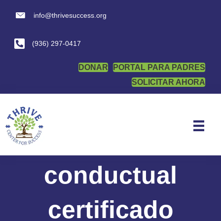
info@thrivesuccess.org
info@thrivesuccess.org
(936) 297-0417
DONAR
PORTAL PARA PADRES
SOLICITAR AHORA
Analista
conductual
certificado