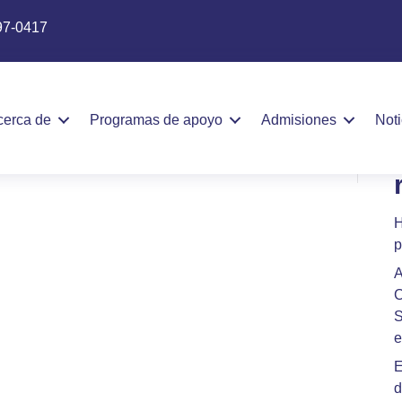
97-0417
2025
cerca de
Programas de apoyo
Admisiones
Not
H
p
A
C
S
e
E
d