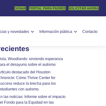
DONAR
PORTAL PARA PADRES
SOLICITAR AHORA
Buscar
BUSCAR
icias y novedades
Información pública
Contacto
Publicaciones
recientes
ola, Woodlands: sirviendo esperanza
ara el desayuno sobre el autismo
rtículo destacado del Houston
hronicle: Cómo Thrive Center for
uccess reduce la brecha para los
studiantes con autismo.
n las noticias: Informe sobre el impacto
el Fondo para la Equidad en las