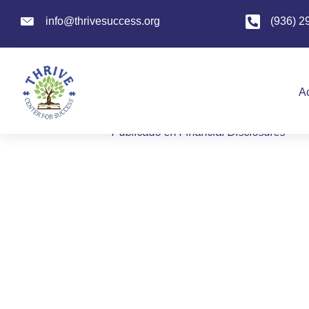
info@thrivesuccess.org
info@thrivesuccess.org
(936) 2
Auditoría 2024-
Por
admin
|
20 de enero de 2026
A
Publicado en
Financial Disclosures