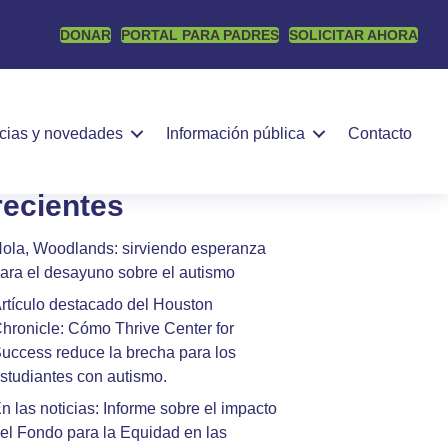
DONAR
PORTAL PARA PADRES
SOLICITAR AHORA
Buscar
BUSCAR
icias y novedades
Información pública
Contacto
Publicaciones
recientes
ola, Woodlands: sirviendo esperanza
ara el desayuno sobre el autismo
rtículo destacado del Houston
hronicle: Cómo Thrive Center for
uccess reduce la brecha para los
studiantes con autismo.
n las noticias: Informe sobre el impacto
el Fondo para la Equidad en las