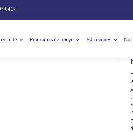
97-0417
as adicionales
cerca de
Programas de apoyo
Admisiones
Not
H
p
A
C
S
e
E
d