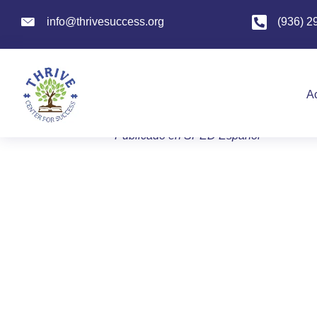
info@thrivesuccess.org
info@thrivesuccess.org
(936) 2
Guía ARD: idiom
Por
admin
|
6 de enero de 2026
A
Publicado en
SPED Espanol