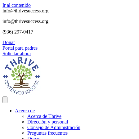
Ir al contenido
info@thrivesuccess.org
info@thrivesuccess.org
(936) 297-0417
Donar
Portal para padres
Solicitar ahora
Acerca de
Acerca de Thrive
Dirección y personal
Consejo de Administración
Preguntas frecuentes
Donar