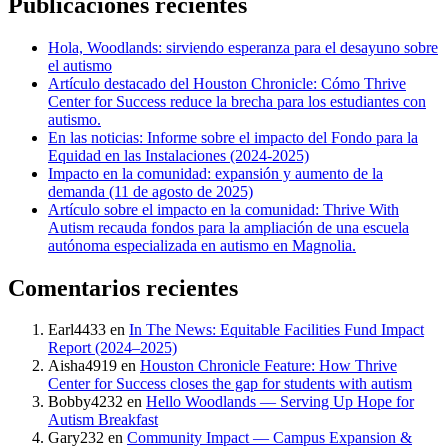
Publicaciones recientes
Hola, Woodlands: sirviendo esperanza para el desayuno sobre
el autismo
Artículo destacado del Houston Chronicle: Cómo Thrive
Center for Success reduce la brecha para los estudiantes con
autismo.
En las noticias: Informe sobre el impacto del Fondo para la
Equidad en las Instalaciones (2024-2025)
Impacto en la comunidad: expansión y aumento de la
demanda (11 de agosto de 2025)
Artículo sobre el impacto en la comunidad: Thrive With
Autism recauda fondos para la ampliación de una escuela
autónoma especializada en autismo en Magnolia.
Comentarios recientes
Earl4433
en
In The News: Equitable Facilities Fund Impact
Report (2024–2025)
Aisha4919
en
Houston Chronicle Feature: How Thrive
Center for Success closes the gap for students with autism
Bobby4232
en
Hello Woodlands — Serving Up Hope for
Autism Breakfast
Gary232
en
Community Impact — Campus Expansion &